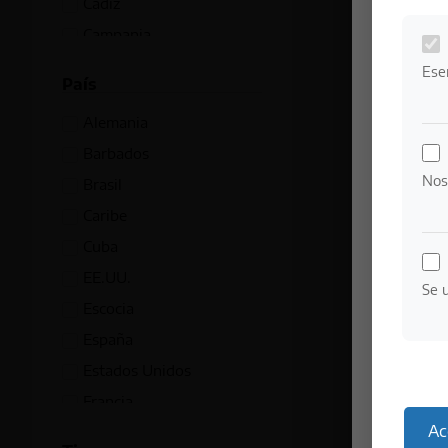
Cádiz
Campania
Caribe
Ese
País
Cartagena
Alemania
Cataluña
Barbados
Cataño
Nos
Brasil
Chinchón
Caribe
Cognac
Cuba
Dublín
EE.UU.
El Puerto de Santa María
Se u
Escocia
Galicia
España
Girvan
Estados Unidos
Glasgow
Francia
Haarlem
Ac
Georgia
Highlands