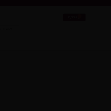
0
0,00
€
Mi cuenta