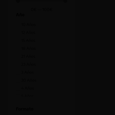
0
€
—
100
€
Año
10 Años
12 Años
15 Años
18 Años
21 Años
23 Años
3 Años
30 Años
4 Años
5 Años
7 Años
Formato
8 Años