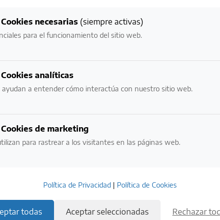
NUESTROS
Cookies necesarias
(siempre activas)
VALORES MÁS IMPORTANTES
nciales para el funcionamiento del sitio web.
NECESITAMOS VERIFICAR TU EDAD:
Cookies analíticas
¿ERES MAYOR DE EDAD?
 ayudan a entender cómo interactúa con nuestro sitio web.
NO
SI
Cookies de marketing
tilizan para rastrear a los visitantes en las páginas web.
POR FAVOR BEBE CON RESPONSABILIDAD.
EVITE EL EXCESO.
Política de Privacidad
|
Política de Cookies
ESTE SITIO USA COOKIES. AL INGRESAR ACEPTO LOS TÉRMINOS DE USO
Y LA POLÍTICA DE PRIVACIDAD.
eptar todas
Aceptar seleccionadas
Rechazar to