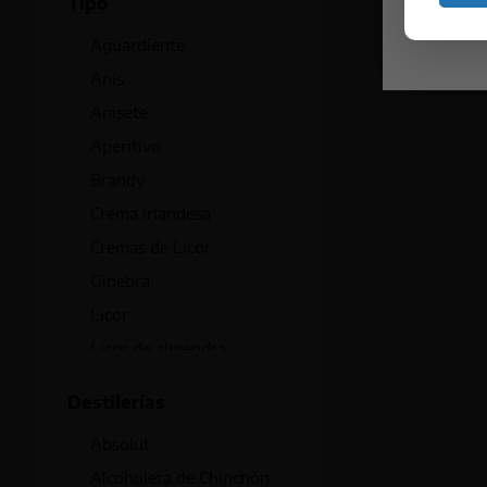
Tipo
Irlanda
Huelva
Aguardiente
Italia
Indiana
Anís
Jamaica
Inglaterra
Anisete
Japón
Irlanda
Aperitivo
México
Islas Canarias
Brandy
Países Bajos
Jalisco
Crema Irlandesa
Panamá
Jerez
Cremas de Licor
Polonia
Kentucky
Ginebra
Portugal
La Trinidad
Licor
Puerto Rico
Lisboa
Licor de almendra
Reino Unido
Londres
Licor de almendras
República Dominicana
Madrid
Destilerías
Licor de café
Rusia
Málaga
Absolut
Licor de coco
Suecia
Milán
Alcoholera de Chinchón
Licor de hierbas