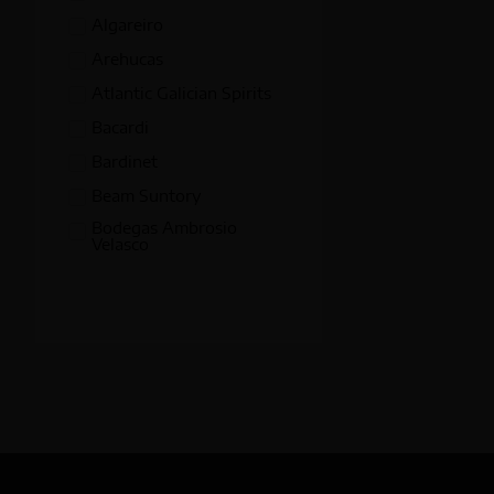
Trinidad y Tobago
Montpellier
Algareiro
Licor de hierbas amargo
Venezuela
Moscú
Arehucas
Licor de menta
Navarra
Atlantic Galician Spirits
Licor de naranja
Oporto
Bacardi
Limoncello
Örnsköldsvik
Bardinet
Orujo
Osaka
Beam Suntory
Pacharán
Padua
Bodegas Ambrosio
Premium
Velasco
Panamá
Ron
Bodegas Rubio
Penedés
Ron Añejo
Bodegas Terry
Piamonte
Ron Blanco
Bodegas Williams &
Provenza
Humbert
Ron con miel
Puerto Plata
Brockmans Genuine Ltd
Ron Oscuro
Punta Cana
Brown-Forman
Tequila
Reino Unido
Bulldog
Vermouth
República Dominicana
Caballero