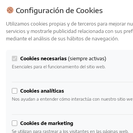
ENVÍOS GRATIS A PARTIR DE 50 € EN 24-72 HORAS
Configuración de Cookies
Utilizamos cookies propias y de terceros para mejorar n
servicios y mostrarle publicidad relacionada con sus pre
mediante el análisis de sus hábitos de navegación.
Cookies necesarias
(siempre activas)
0
Mi cuenta
0,00
€
Esenciales para el funcionamiento del sitio web.
Inicio
/ Productos etiquetados “Conde de los Andes”
Cookies analíticas
Conde de los Andes
Nos ayudan a entender cómo interactúa con nuestro sitio we
Mostrando el único resultado
Cookies de marketing
Se utilizan para rastrear a los visitantes en las páginas web.