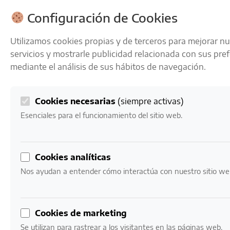
ENVÍOS GRATIS A PARTIR DE 50 € EN 24-72 HORAS
Configuración de Cookies
Utilizamos cookies propias y de terceros para mejorar n
servicios y mostrarle publicidad relacionada con sus pre
mediante el análisis de sus hábitos de navegación.
Cookies necesarias
(siempre activas)
0
Mi cuenta
0,00
€
Esenciales para el funcionamiento del sitio web.
Inicio
/ Productos etiquetados “crianza en rima”
Cookies analíticas
crianza en rima
Nos ayudan a entender cómo interactúa con nuestro sitio we
Mostrando el único resultado
Cookies de marketing
Se utilizan para rastrear a los visitantes en las páginas web.