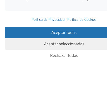
Política de Privacidad
|
Política de Cookies
LA RESPONSABILIDAD ES
Aceptar todas
UNO DE NUESTROS
Aceptar seleccionadas
VALORES MÁS
Rechazar todas
IMPORTANTES
Torelló 3 Añadas Brut
Nature
NECESITAMOS VERIFICAR TU EDAD:
29,60
€
Añadir al carrito
¿ERES MAYOR DE
Add To Compare
EDAD?