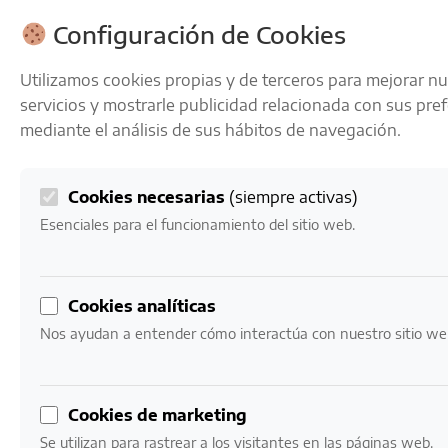
ENVÍOS GRATIS A PARTIR DE 50 € EN 24-72 HORAS
Configuración de Cookies
Utilizamos cookies propias y de terceros para mejorar n
servicios y mostrarle publicidad relacionada con sus pre
mediante el análisis de sus hábitos de navegación.
Cookies necesarias
(siempre activas)
0
Mi cuenta
0,00
€
Esenciales para el funcionamiento del sitio web.
Inicio
/ Productos etiquetados “maridaje con mariscos y
Cookies analíticas
aperitivos”
Nos ayudan a entender cómo interactúa con nuestro sitio we
maridaje con mariscos
y aperitivos
Cookies de marketing
Se utilizan para rastrear a los visitantes en las páginas web.