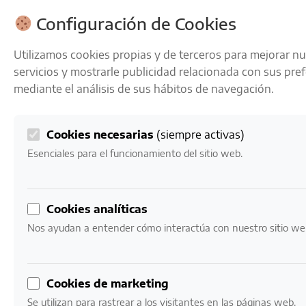
ENVÍOS GRATIS A PARTIR DE 50 € EN 24-72 HORAS
Configuración de Cookies
Utilizamos cookies propias y de terceros para mejorar n
servicios y mostrarle publicidad relacionada con sus pre
mediante el análisis de sus hábitos de navegación.
Cookies necesarias
(siempre activas)
0
Mi cuenta
0,00
€
Esenciales para el funcionamiento del sitio web.
Inicio
/ Productos etiquetados “vino blanco Rioja”
Cookies analíticas
vino blanco Rioja
Nos ayudan a entender cómo interactúa con nuestro sitio we
No se han encontrado productos que coincidan con
Cookies de marketing
LA RESPONSABILIDAD ES
tu selección.
Se utilizan para rastrear a los visitantes en las páginas web.