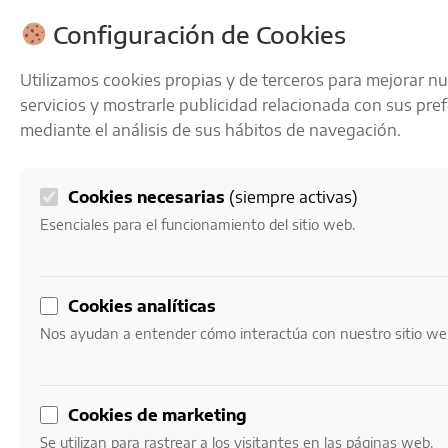
ENVÍOS GRATIS A PARTIR DE 50 € EN 24-72 HORAS
Configuración de Cookies
Utilizamos cookies propias y de terceros para mejorar n
servicios y mostrarle publicidad relacionada con sus pre
mediante el análisis de sus hábitos de navegación.
Cookies necesarias
(siempre activas)
0
Mi cuenta
0,00
€
Esenciales para el funcionamiento del sitio web.
Inicio
/ Productores vinos / Marqués de Murrieta
Cookies analíticas
Marqués de Murrieta
Nos ayudan a entender cómo interactúa con nuestro sitio we
El origen de la bodega Marqués de Murrieta es también
el origen del Rioja. Don Luciano Murrieta, aplicando las
Cookies de marketing
técnicas aprendidas en Burdeos, elaboró el primer vino
Se utilizan para rastrear a los visitantes en las páginas web.