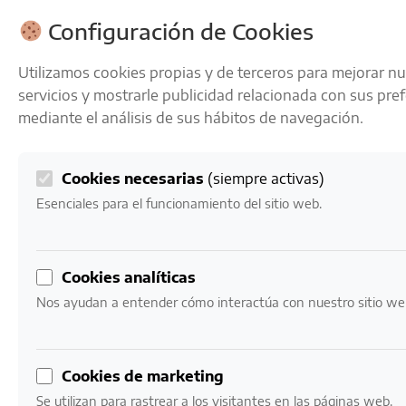
ENVÍOS GRATIS A PARTIR DE 50 € EN 24-72 HORAS
Configuración de Cookies
Utilizamos cookies propias y de terceros para mejorar n
servicios y mostrarle publicidad relacionada con sus pre
mediante el análisis de sus hábitos de navegación.
Cookies necesarias
(siempre activas)
0
Mi cuenta
0,00
€
Esenciales para el funcionamiento del sitio web.
Inicio
/ Vinos por Envejecimiento / Joven con Crianza
Cookies analíticas
Joven con Crianza
Nos ayudan a entender cómo interactúa con nuestro sitio we
Un término menos común que suele referirse a vinos
jóvenes con un leve paso por barrica, buscando un
Cookies de marketing
equilibrio entre frescura y estructura.
Se utilizan para rastrear a los visitantes en las páginas web.