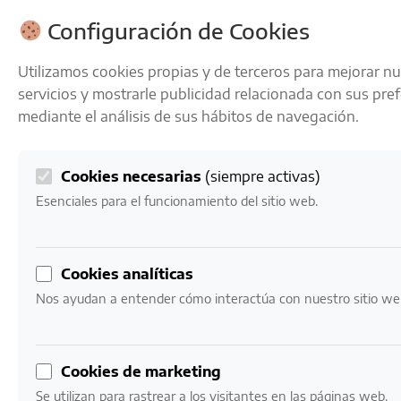
ENVÍOS GRATIS A PARTIR DE 50 € EN 24-72 HORAS
Configuración de Cookies
Utilizamos cookies propias y de terceros para mejorar n
servicios y mostrarle publicidad relacionada con sus pre
mediante el análisis de sus hábitos de navegación.
Cookies necesarias
(siempre activas)
0
Mi cuenta
0,00
€
Esenciales para el funcionamiento del sitio web.
Inicio
/ Productos etiquetados “12 Años”
Cookies analíticas
12 Años
Nos ayudan a entender cómo interactúa con nuestro sitio we
Mostrando el único resultado
Cookies de marketing
Se utilizan para rastrear a los visitantes en las páginas web.