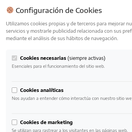
ENVÍOS GRATIS A PARTIR DE 50 € EN 24-72 HORAS
Configuración de Cookies
Utilizamos cookies propias y de terceros para mejorar n
servicios y mostrarle publicidad relacionada con sus pre
mediante el análisis de sus hábitos de navegación.
Cookies necesarias
(siempre activas)
0
Mi cuenta
0,00
€
Esenciales para el funcionamiento del sitio web.
Inicio
/ Productos etiquetados “anisete”
Cookies analíticas
anisete
Nos ayudan a entender cómo interactúa con nuestro sitio we
Mostrando el único resultado
Cookies de marketing
Se utilizan para rastrear a los visitantes en las páginas web.