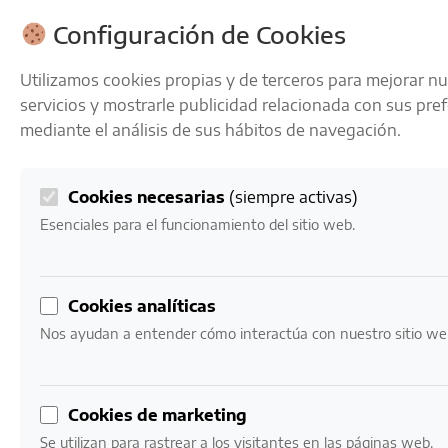
ENVÍOS GRATIS A PARTIR DE 50 € EN 24-72 HORAS
Configuración de Cookies
Utilizamos cookies propias y de terceros para mejorar n
servicios y mostrarle publicidad relacionada con sus pre
mediante el análisis de sus hábitos de navegación.
Cookies necesarias
(siempre activas)
0
Mi cuenta
0,00
€
Esenciales para el funcionamiento del sitio web.
Inicio
/ Productos etiquetados “Brandy del Penedès”
Cookies analíticas
Brandy del Penedès
Nos ayudan a entender cómo interactúa con nuestro sitio we
Mostrando los 2 resultados
Cookies de marketing
Se utilizan para rastrear a los visitantes en las páginas web.