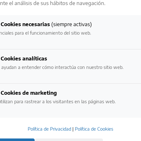
te el análisis de sus hábitos de navegación.
LA RESPONSABILIDAD ES UNO DE
NUESTROS
Cookies necesarias
(siempre activas)
VALORES MÁS IMPORTANTES
nciales para el funcionamiento del sitio web.
NECESITAMOS VERIFICAR TU EDAD:
Cookies analíticas
¿ERES MAYOR DE EDAD?
 ayudan a entender cómo interactúa con nuestro sitio web.
NO
SI
Cookies de marketing
tilizan para rastrear a los visitantes en las páginas web.
POR FAVOR BEBE CON RESPONSABILIDAD.
EVITE EL EXCESO.
Política de Privacidad
|
Política de Cookies
ESTE SITIO USA COOKIES. AL INGRESAR ACEPTO LOS TÉRMINOS DE USO
Y LA POLÍTICA DE PRIVACIDAD.