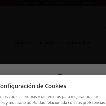
ENVÍOS GRATIS A PARTIR DE 50 € EN 24-72 HORAS
Vinos
Licores
Gourmet
onfiguración de Cookies
amos cookies propias y de terceros para mejorar nuestros
ios y mostrarle publicidad relacionada con sus preferencias