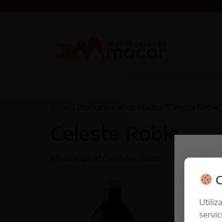
Inicio
/ Productos etiquetados “Celeste Roble”
Celeste Roble
Mostrando el único resultado
C
Utiliz
servic