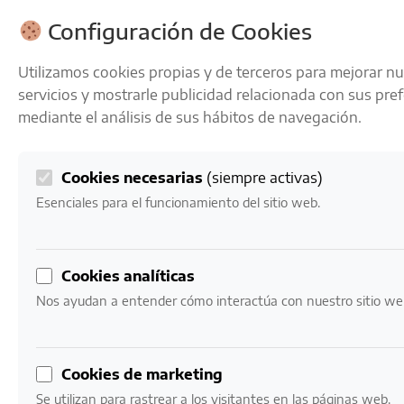
ENVÍOS GRATIS A PARTIR DE 50 € EN 24-72 HORAS
Configuración de Cookies
Utilizamos cookies propias y de terceros para mejorar n
servicios y mostrarle publicidad relacionada con sus pre
mediante el análisis de sus hábitos de navegación.
Cookies necesarias
(siempre activas)
0
Mi cuenta
0,00
€
Esenciales para el funcionamiento del sitio web.
Inicio
/ Productos etiquetados “crianza sobre lías y
Cookies analíticas
textura sedosa”
Nos ayudan a entender cómo interactúa con nuestro sitio we
crianza sobre lías y
textura sedosa
Cookies de marketing
Se utilizan para rastrear a los visitantes en las páginas web.