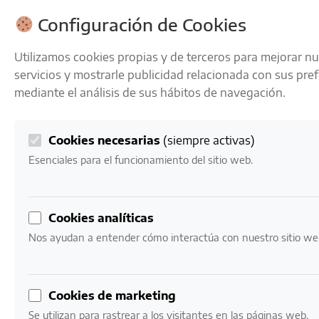
ENVÍOS GRATIS A PARTIR DE 50 € EN 24-72 HORAS
Configuración de Cookies
Utilizamos cookies propias y de terceros para mejorar n
servicios y mostrarle publicidad relacionada con sus pre
mediante el análisis de sus hábitos de navegación.
Cookies necesarias
(siempre activas)
0
Mi cuenta
0,00
€
Esenciales para el funcionamiento del sitio web.
Inicio
/ Productos etiquetados “ginebra 70cl”
Cookies analíticas
ginebra 70cl
Nos ayudan a entender cómo interactúa con nuestro sitio we
Mostrando el único resultado
Cookies de marketing
Se utilizan para rastrear a los visitantes en las páginas web.