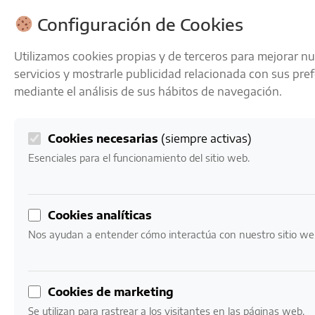
ENVÍOS GRATIS A PARTIR DE 50 € EN 24-72 HORAS
Configuración de Cookies
Utilizamos cookies propias y de terceros para mejorar n
servicios y mostrarle publicidad relacionada con sus pre
mediante el análisis de sus hábitos de navegación.
Cookies necesarias
(siempre activas)
0
Mi cuenta
0,00
€
Esenciales para el funcionamiento del sitio web.
Inicio
/ Productos etiquetados “ginebra británica”
Cookies analíticas
ginebra británica
Nos ayudan a entender cómo interactúa con nuestro sitio we
Mostrando los 4 resultados
Cookies de marketing
Se utilizan para rastrear a los visitantes en las páginas web.