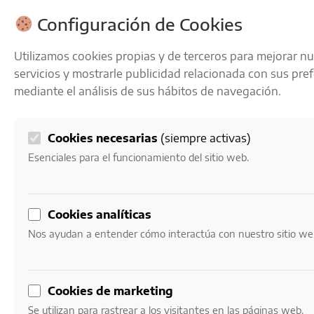
ENVÍOS GRATIS A PARTIR DE 50 € EN 24-72 HORAS
Configuración de Cookies
Utilizamos cookies propias y de terceros para mejorar n
servicios y mostrarle publicidad relacionada con sus pre
mediante el análisis de sus hábitos de navegación.
Cookies necesarias
(siempre activas)
0
Mi cuenta
0,00
€
Esenciales para el funcionamiento del sitio web.
Inicio
/ Productos etiquetados “Mejor ginebra moderna”
Cookies analíticas
Mejor ginebra
Nos ayudan a entender cómo interactúa con nuestro sitio we
moderna
Cookies de marketing
Mostrando el único resultado
Se utilizan para rastrear a los visitantes en las páginas web.