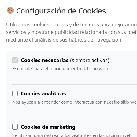
ENVÍOS GRATIS A PARTIR DE 50 € EN 24-72 HORAS
Configuración de Cookies
Utilizamos cookies propias y de terceros para mejorar n
servicios y mostrarle publicidad relacionada con sus pre
mediante el análisis de sus hábitos de navegación.
Cookies necesarias
(siempre activas)
0
Mi cuenta
0,00
€
Esenciales para el funcionamiento del sitio web.
Inicio
/ Productos etiquetados “ron oloroso”
Cookies analíticas
ron oloroso
Nos ayudan a entender cómo interactúa con nuestro sitio we
Mostrando el único resultado
Cookies de marketing
Se utilizan para rastrear a los visitantes en las páginas web.