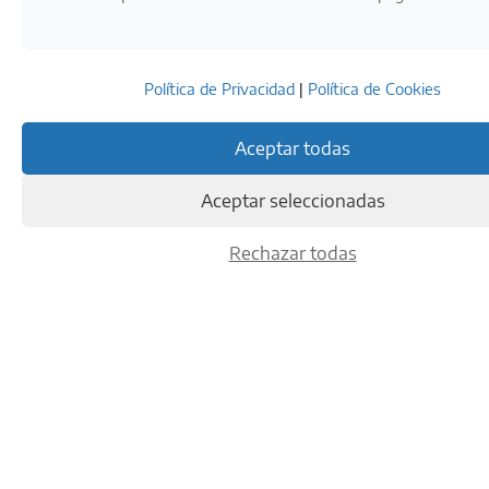
Política de Privacidad
|
Política de Cookies
LA RESPONSABILIDAD ES
Aceptar todas
UNO DE NUESTROS
Aceptar seleccionadas
VALORES MÁS
Rechazar todas
IMPORTANTES
Ron Abuelo 15 Años
Oloroso
NECESITAMOS VERIFICAR TU EDAD:
82,11
€
Añadir al carrito
¿ERES MAYOR DE
Add To Compare
EDAD?