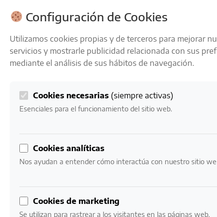
ENVÍOS GRATIS A PARTIR DE 50 € EN 24-72 HORAS
Configuración de Cookies
Utilizamos cookies propias y de terceros para mejorar n
servicios y mostrarle publicidad relacionada con sus pre
mediante el análisis de sus hábitos de navegación.
Cookies necesarias
(siempre activas)
0
Mi cuenta
0,00
€
Esenciales para el funcionamiento del sitio web.
Inicio
/ Productos etiquetados “Terry blanco”
Cookies analíticas
Terry blanco
Nos ayudan a entender cómo interactúa con nuestro sitio we
Mostrando el único resultado
Cookies de marketing
Se utilizan para rastrear a los visitantes en las páginas web.