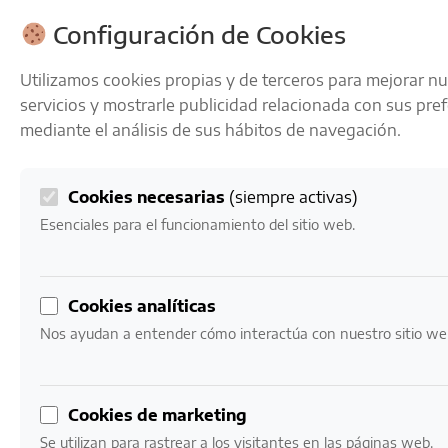
ENVÍOS GRATIS A PARTIR DE 50 € EN 24-72 HORAS
Configuración de Cookies
Utilizamos cookies propias y de terceros para mejorar n
servicios y mostrarle publicidad relacionada con sus pre
mediante el análisis de sus hábitos de navegación.
Cookies necesarias
(siempre activas)
0
Mi cuenta
0,00
€
Esenciales para el funcionamiento del sitio web.
Inicio
/ Productos etiquetados “Vino reserva Rioja”
Cookies analíticas
Vino reserva Rioja
Nos ayudan a entender cómo interactúa con nuestro sitio we
Mostrando el único resultado
Cookies de marketing
Se utilizan para rastrear a los visitantes en las páginas web.