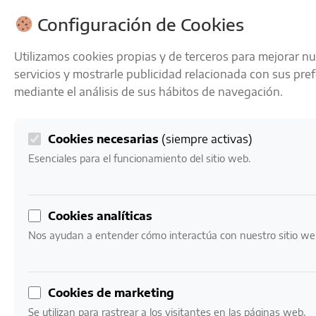
ENVÍOS GRATIS A PARTIR DE 50 € EN 24-72 HORAS
Configuración de Cookies
Utilizamos cookies propias y de terceros para mejorar n
servicios y mostrarle publicidad relacionada con sus pre
mediante el análisis de sus hábitos de navegación.
Cookies necesarias
(siempre activas)
0
Mi cuenta
0,00
€
Esenciales para el funcionamiento del sitio web.
Cookies analíticas
Nos ayudan a entender cómo interactúa con nuestro sitio we
VINOS
Nuestro catálogo de vinos
Cookies de marketing
LA RESPONSABILIDAD ES
Se utilizan para rastrear a los visitantes en las páginas web.