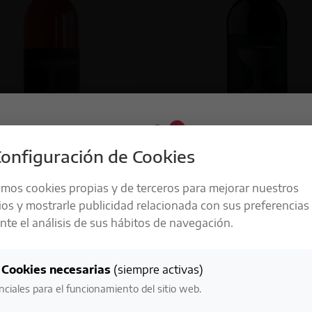
onfiguración de Cookies
 Rosado
Antas Syrah
amos cookies propias y de terceros para mejorar nuestros
Valorado
11,71
€
ios y mostrarle publicidad relacionada con sus preferencias
con
Añadir al carrito
5.00
Añadir al carrito
te el análisis de sus hábitos de navegación.
de 5
LA RESPONSABILIDAD ES UNO DE
To Compare
Add To Compare
NUESTROS
Cookies necesarias
(siempre activas)
VALORES MÁS IMPORTANTES
nciales para el funcionamiento del sitio web.