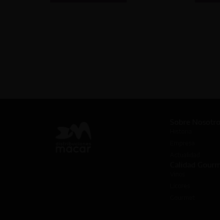
Sobre Nosotr
Historia
Empresa
Actualidad
Calidad Gour
Vinos
Licores
Gourmet