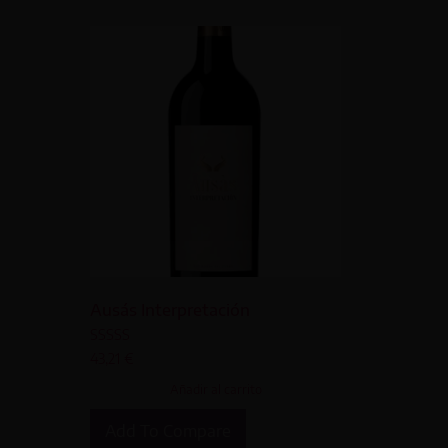
Ausás Interpretación
Valorado
43,21
€
con
5.00
Añadir al carrito
de 5
Add To Compare