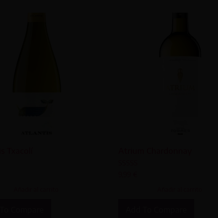
is Txacolí
Atrium Chardonnay
o
Valorado
9,99
€
con
4.00
Añadir al carrito
Añadir al carrito
de 5
To Compare
Add To Compare