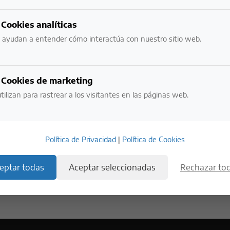
NECESITAMOS VERIFICAR TU EDAD:
Cookies analíticas
¿ERES MAYOR DE EDAD?
 ayudan a entender cómo interactúa con nuestro sitio web.
NO
SI
Cookies de marketing
tilizan para rastrear a los visitantes en las páginas web.
POR FAVOR BEBE CON RESPONSABILIDAD.
EVITE EL EXCESO.
Política de Privacidad
|
Política de Cookies
ga
Arzuaga Gran Reserva
ESTE SITIO USA COOKIES. AL INGRESAR ACEPTO LOS TÉRMINOS DE USO
86,43
€
Y LA POLÍTICA DE PRIVACIDAD.
eptar todas
Aceptar seleccionadas
Rechazar to
Añadir al carrito
Añadir al carrito
No compartas ni reenvíes este contenido con
quienes no tengan la edad legal para beber.
To Compare
Add To Compare