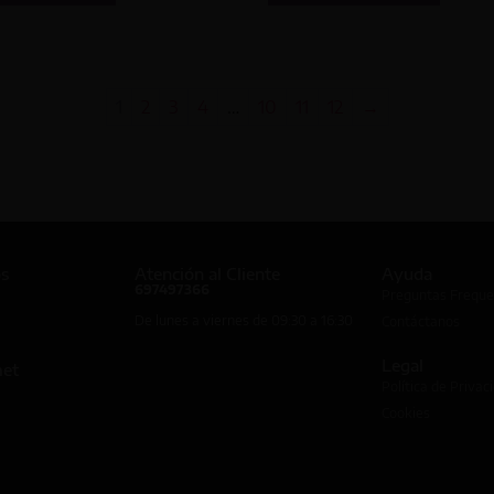
1
2
3
4
…
10
11
12
→
os
Atención al Cliente
Ayuda
697497366
Preguntas Freque
De lunes a viernes de 09:30 a 16:30
Contáctanos
Legal
met
Política de Privac
Cookies