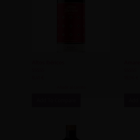
Altos Ibéricos
Amare
Valorado
Valorad
8,41
€
18,96
€
con
con
5.00
5.00
Añadir al carrito
de 5
de 5
Add To Compare
Add 