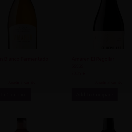
n Blanco Fermentado
Amaren El Regollar
o
Valorado
79,34
€
con
5.00
Añadir al carrito
Añadir al carrito
de 5
To Compare
Add To Compare