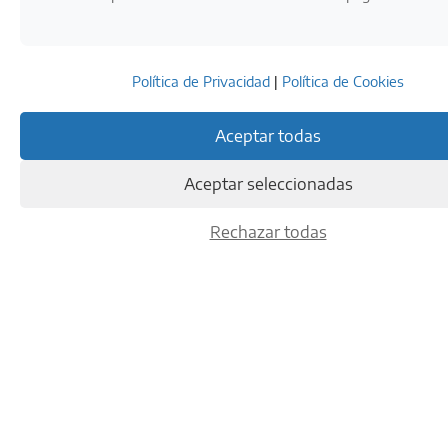
Política de Privacidad
|
Política de Cookies
l
t
o
Aceptar todas
s
I
Aceptar seleccionadas
é
Rechazar todas
r
i
c
o
s
8,41
€