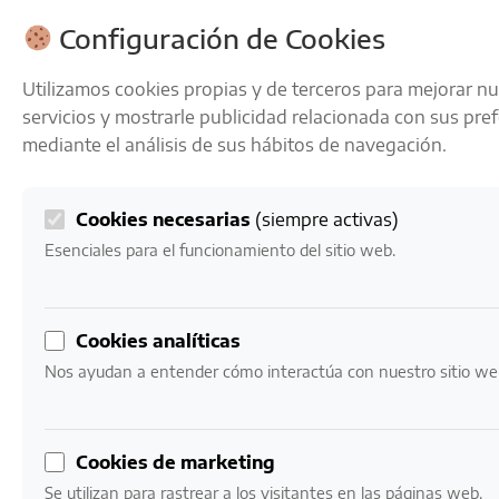
ENVÍOS GRATIS A PARTIR DE 50 € EN 24-72 HORAS
Configuración de Cookies
Utilizamos cookies propias y de terceros para mejorar n
servicios y mostrarle publicidad relacionada con sus pre
mediante el análisis de sus hábitos de navegación.
Cookies necesarias
(siempre activas)
0
Mi cuenta
0,00
€
Esenciales para el funcionamiento del sitio web.
Inicio
/ Productos etiquetados “alta gastronomía”
Cookies analíticas
alta gastronomía
Nos ayudan a entender cómo interactúa con nuestro sitio we
Mostrando los 3 resultados
Cookies de marketing
Se utilizan para rastrear a los visitantes en las páginas web.