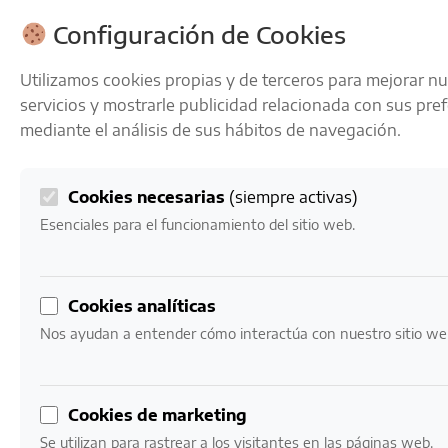
ENVÍOS GRATIS A PARTIR DE 50 € EN 24-72 HORAS
Configuración de Cookies
Utilizamos cookies propias y de terceros para mejorar n
servicios y mostrarle publicidad relacionada con sus pre
mediante el análisis de sus hábitos de navegación.
Cookies necesarias
(siempre activas)
0
Mi cuenta
0,00
€
Esenciales para el funcionamiento del sitio web.
Inicio
/ Productos etiquetados “brut nature”
Cookies analíticas
brut nature
Nos ayudan a entender cómo interactúa con nuestro sitio we
Mostrando los 4 resultados
Cookies de marketing
Se utilizan para rastrear a los visitantes en las páginas web.