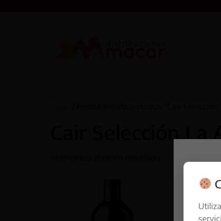
Inicio
/ Productos etiquetados “Cair Selección 
Cair Selección La 
Mostrando el único resultado
C
Utiliz
servic