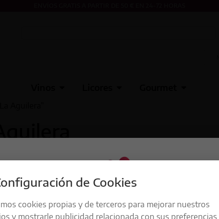
ENVÍOS GRATIS A PARTIR DE 50 € EN 24-72 HORAS
Vinos
Licores
Gourmet
La Aguilera”
Aguilera
onfiguración de Cookies
amos cookies propias y de terceros para mejorar nuestros
ios y mostrarle publicidad relacionada con sus preferencias