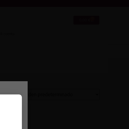
0
0,00
€
Mi cuenta