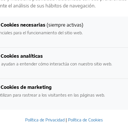
te el análisis de sus hábitos de navegación.
LA RESPONSABILIDAD ES UNO DE
NUESTROS
Cookies necesarias
(siempre activas)
VALORES MÁS IMPORTANTES
nciales para el funcionamiento del sitio web.
NECESITAMOS VERIFICAR TU EDAD:
Cookies analíticas
¿ERES MAYOR DE EDAD?
 ayudan a entender cómo interactúa con nuestro sitio web.
NO
SI
Cookies de marketing
tilizan para rastrear a los visitantes en las páginas web.
POR FAVOR BEBE CON RESPONSABILIDAD.
EVITE EL EXCESO.
Política de Privacidad
|
Política de Cookies
ESTE SITIO USA COOKIES. AL INGRESAR ACEPTO LOS TÉRMINOS DE USO