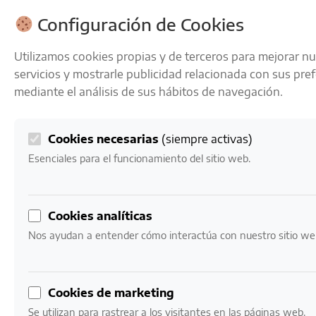
ENVÍOS GRATIS A PARTIR DE 50 € EN 24-72 HORAS
Configuración de Cookies
Utilizamos cookies propias y de terceros para mejorar n
servicios y mostrarle publicidad relacionada con sus pre
mediante el análisis de sus hábitos de navegación.
Cookies necesarias
(siempre activas)
0
Mi cuenta
0,00
€
Esenciales para el funcionamiento del sitio web.
Inicio
/ Productos etiquetados “celebración”
Cookies analíticas
celebración
Nos ayudan a entender cómo interactúa con nuestro sitio we
Mostrando los 4 resultados
Cookies de marketing
Se utilizan para rastrear a los visitantes en las páginas web.