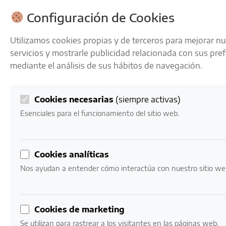
ENVÍOS GRATIS A PARTIR DE 50 € EN 24-72 HORAS
Configuración de Cookies
Utilizamos cookies propias y de terceros para mejorar n
servicios y mostrarle publicidad relacionada con sus pre
mediante el análisis de sus hábitos de navegación.
Cookies necesarias
(siempre activas)
0
Mi cuenta
0,00
€
Esenciales para el funcionamiento del sitio web.
Inicio
/ Productos etiquetados “estuche premium”
Cookies analíticas
estuche premium
Nos ayudan a entender cómo interactúa con nuestro sitio we
Mostrando el único resultado
Cookies de marketing
Se utilizan para rastrear a los visitantes en las páginas web.