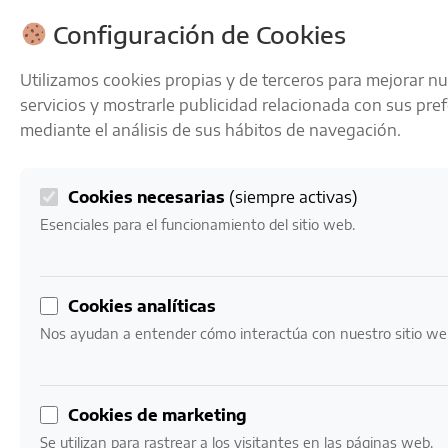
ENVÍOS GRATIS A PARTIR DE 50 € EN 24-72 HORAS
Configuración de Cookies
Utilizamos cookies propias y de terceros para mejorar n
servicios y mostrarle publicidad relacionada con sus pre
mediante el análisis de sus hábitos de navegación.
Cookies necesarias
(siempre activas)
0
Mi cuenta
0,00
€
Esenciales para el funcionamiento del sitio web.
Inicio
/ Productos etiquetados “malvasía”
Cookies analíticas
malvasía
Nos ayudan a entender cómo interactúa con nuestro sitio we
Mostrando los 4 resultados
Cookies de marketing
Se utilizan para rastrear a los visitantes en las páginas web.