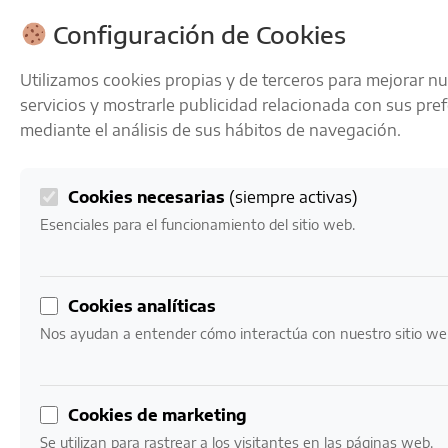
ENVÍOS GRATIS A PARTIR DE 50 € EN 24-72 HORAS
Configuración de Cookies
Utilizamos cookies propias y de terceros para mejorar n
servicios y mostrarle publicidad relacionada con sus pre
mediante el análisis de sus hábitos de navegación.
Cookies necesarias
(siempre activas)
0
Mi cuenta
0,00
€
Esenciales para el funcionamiento del sitio web.
Inicio
/ Productos etiquetados “notas de frutos rojos y
Cookies analíticas
violetas”
Nos ayudan a entender cómo interactúa con nuestro sitio we
notas de frutos rojos
y violetas
Cookies de marketing
Se utilizan para rastrear a los visitantes en las páginas web.