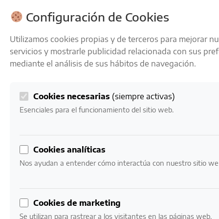
ENVÍOS GRATIS A PARTIR DE 50 € EN 24-72 HORAS
Configuración de Cookies
Utilizamos cookies propias y de terceros para mejorar n
servicios y mostrarle publicidad relacionada con sus pre
mediante el análisis de sus hábitos de navegación.
Cookies necesarias
(siempre activas)
0
Mi cuenta
0,00
€
Esenciales para el funcionamiento del sitio web.
Inicio
/ Productos etiquetados “Santa Digna Merlot Gran
Cookies analíticas
Reserva”
Nos ayudan a entender cómo interactúa con nuestro sitio we
Santa Digna Merlot
Gran Reserva
Cookies de marketing
Se utilizan para rastrear a los visitantes en las páginas web.