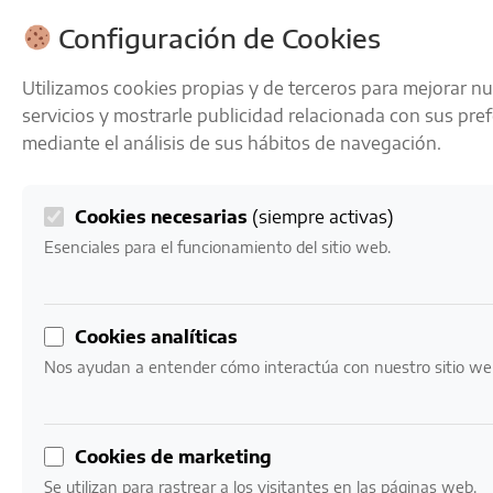
ENVÍOS GRATIS A PARTIR DE 50 € EN 24-72 HORAS
Configuración de Cookies
Utilizamos cookies propias y de terceros para mejorar n
servicios y mostrarle publicidad relacionada con sus pre
mediante el análisis de sus hábitos de navegación.
Cookies necesarias
(siempre activas)
0
Mi cuenta
0,00
€
Esenciales para el funcionamiento del sitio web.
Inicio
/ Productos etiquetados “Señorío de Nava Crianza”
Cookies analíticas
Señorío de Nava
Nos ayudan a entender cómo interactúa con nuestro sitio we
Crianza
Cookies de marketing
Mostrando el único resultado
Se utilizan para rastrear a los visitantes en las páginas web.