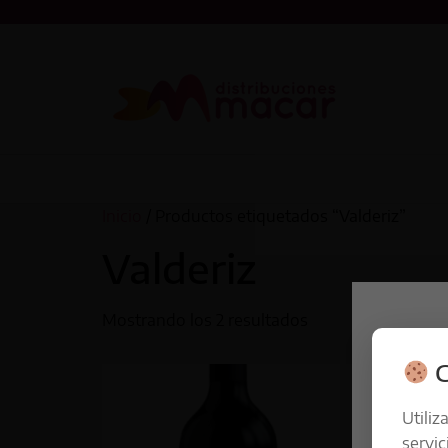
Inicio
/ Productos etiquetados “Valderiz”
Valderiz
Mostrando los 2 resultados
C
Utiliz
servic