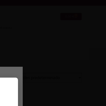
0
0,00
€
Mi cuenta