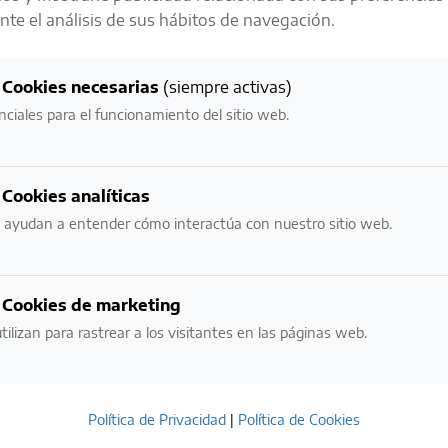
te el análisis de sus hábitos de navegación.
LA RESPONSABILIDAD ES UNO DE
NUESTROS
Cookies necesarias
(siempre activas)
VALORES MÁS IMPORTANTES
nciales para el funcionamiento del sitio web.
NECESITAMOS VERIFICAR TU EDAD:
Cookies analíticas
iz
¿ERES MAYOR DE EDAD?
 ayudan a entender cómo interactúa con nuestro sitio web.
o
Añadir al carrito
NO
SI
Cookies de marketing
To Compare
tilizan para rastrear a los visitantes en las páginas web.
POR FAVOR BEBE CON RESPONSABILIDAD.
EVITE EL EXCESO.
Política de Privacidad
|
Política de Cookies
ESTE SITIO USA COOKIES. AL INGRESAR ACEPTO LOS TÉRMINOS DE USO