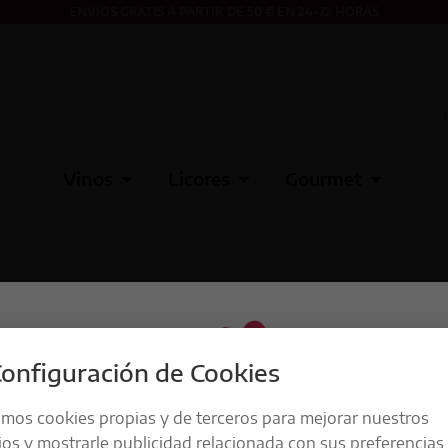
ENVÍOS GRATIS A PARTIR DE 50 € EN 24-72 HORAS
Vinos
Licores
Gourmet
onfiguración de Cookies
amos cookies propias y de terceros para mejorar nuestros
ios y mostrarle publicidad relacionada con sus preferencias