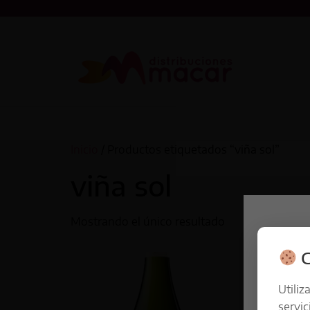
Inicio
/ Productos etiquetados “viña sol”
viña sol
Mostrando el único resultado
C
Utiliz
servic