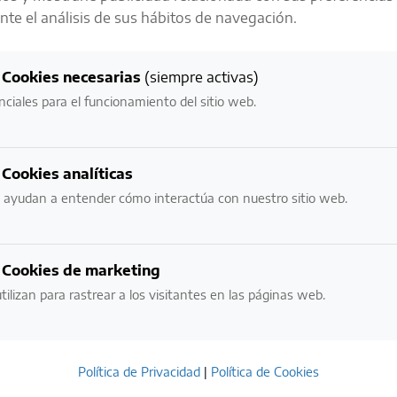
te el análisis de sus hábitos de navegación.
LA RESPONSABILIDAD ES UNO DE
NUESTROS
Cookies necesarias
(siempre activas)
VALORES MÁS IMPORTANTES
nciales para el funcionamiento del sitio web.
NECESITAMOS VERIFICAR TU EDAD:
Cookies analíticas
¿ERES MAYOR DE EDAD?
 ayudan a entender cómo interactúa con nuestro sitio web.
NO
SI
Cookies de marketing
tilizan para rastrear a los visitantes en las páginas web.
POR FAVOR BEBE CON RESPONSABILIDAD.
EVITE EL EXCESO.
Política de Privacidad
|
Política de Cookies
ESTE SITIO USA COOKIES. AL INGRESAR ACEPTO LOS TÉRMINOS DE USO