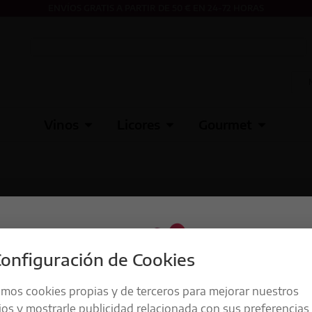
ENVÍOS GRATIS A PARTIR DE 50 € EN 24-72 HORAS
Vinos
Licores
Gourmet
onfiguración de Cookies
amos cookies propias y de terceros para mejorar nuestros
ios y mostrarle publicidad relacionada con sus preferencias