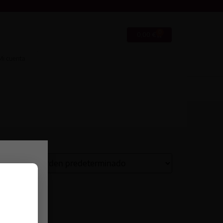
0
0,00
€
Mi cuenta