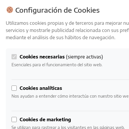
ENVÍOS GRATIS A PARTIR DE 50 € EN 24-72 HORAS
Configuración de Cookies
Utilizamos cookies propias y de terceros para mejorar n
servicios y mostrarle publicidad relacionada con sus pre
mediante el análisis de sus hábitos de navegación.
Cookies necesarias
(siempre activas)
0
Mi cuenta
0,00
€
Esenciales para el funcionamiento del sitio web.
Inicio
/ Productos etiquetados “vino biodinámico”
Cookies analíticas
vino biodinámico
Nos ayudan a entender cómo interactúa con nuestro sitio we
Mostrando el único resultado
Cookies de marketing
Se utilizan para rastrear a los visitantes en las páginas web.