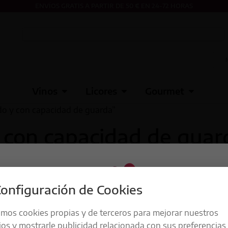
ENVÍOS GRATIS A PARTIR DE 50 € EN 24-72 HORAS
Vinos
Licores
Gourmet
do y con capacidad de guarda”
y con capacidad de guar
onfiguración de Cookies
amos cookies propias y de terceros para mejorar nuestros
ios y mostrarle publicidad relacionada con sus preferencias