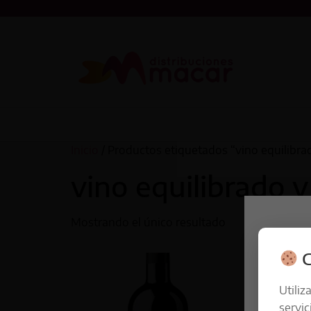
Inicio
/ Productos etiquetados “vino equilibra
vino equilibrado 
Mostrando el único resultado
C
Utiliz
servic