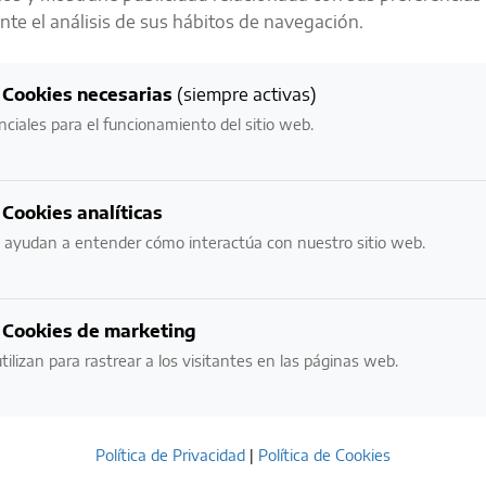
te el análisis de sus hábitos de navegación.
LA RESPONSABILIDAD ES UNO DE
NUESTROS
Cookies necesarias
(siempre activas)
VALORES MÁS IMPORTANTES
nciales para el funcionamiento del sitio web.
NECESITAMOS VERIFICAR TU EDAD:
Cookies analíticas
¿ERES MAYOR DE EDAD?
 ayudan a entender cómo interactúa con nuestro sitio web.
NO
SI
Cookies de marketing
tilizan para rastrear a los visitantes en las páginas web.
POR FAVOR BEBE CON RESPONSABILIDAD.
EVITE EL EXCESO.
Política de Privacidad
|
Política de Cookies
ESTE SITIO USA COOKIES. AL INGRESAR ACEPTO LOS TÉRMINOS DE USO