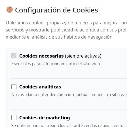
ENVÍOS GRATIS A PARTIR DE 50 € EN 24-72 HORAS
Configuración de Cookies
Utilizamos cookies propias y de terceros para mejorar n
servicios y mostrarle publicidad relacionada con sus pre
mediante el análisis de sus hábitos de navegación.
Cookies necesarias
(siempre activas)
0
Mi cuenta
0,00
€
Esenciales para el funcionamiento del sitio web.
Inicio
/ Productos etiquetados “vino equilibrado y con
Cookies analíticas
carácter”
Nos ayudan a entender cómo interactúa con nuestro sitio we
vino equilibrado y con
carácter
Cookies de marketing
Se utilizan para rastrear a los visitantes en las páginas web.