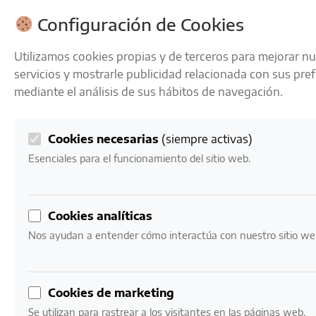
ENVÍOS GRATIS A PARTIR DE 50 € EN 24-72 HORAS
Configuración de Cookies
Utilizamos cookies propias y de terceros para mejorar n
servicios y mostrarle publicidad relacionada con sus pre
mediante el análisis de sus hábitos de navegación.
Cookies necesarias
(siempre activas)
0
Mi cuenta
0,00
€
Esenciales para el funcionamiento del sitio web.
Inicio
/ Productos etiquetados “vino mineral”
Cookies analíticas
vino mineral
Nos ayudan a entender cómo interactúa con nuestro sitio we
Mostrando los 7 resultados
Cookies de marketing
Se utilizan para rastrear a los visitantes en las páginas web.