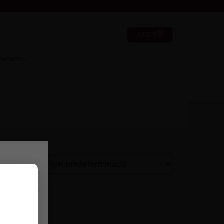
0
0,00
€
Mi cuenta