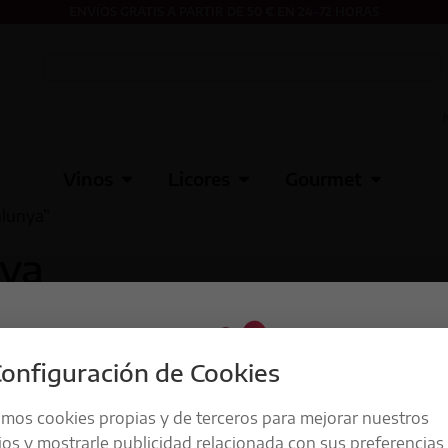
ENVÍOS GRATIS A PARTIR DE 50 € EN 24-72 HORAS
Vinos
Licores
Gourmet
alunya”
nya
onfiguración de Cookies
amos cookies propias y de terceros para mejorar nuestros
ios y mostrarle publicidad relacionada con sus preferencias