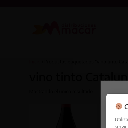
Inicio
/ Productos etiquetados “vino tinto Cat
vino tinto Catalu
Mostrando el único resultado
C
Utiliz
servic