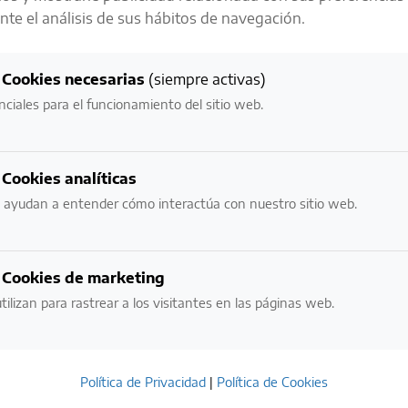
te el análisis de sus hábitos de navegación.
LA RESPONSABILIDAD ES UNO DE
NUESTROS
Cookies necesarias
(siempre activas)
VALORES MÁS IMPORTANTES
nciales para el funcionamiento del sitio web.
NECESITAMOS VERIFICAR TU EDAD:
Cookies analíticas
¿ERES MAYOR DE EDAD?
 ayudan a entender cómo interactúa con nuestro sitio web.
NO
SI
Cookies de marketing
tilizan para rastrear a los visitantes en las páginas web.
POR FAVOR BEBE CON RESPONSABILIDAD.
EVITE EL EXCESO.
Política de Privacidad
|
Política de Cookies
ESTE SITIO USA COOKIES. AL INGRESAR ACEPTO LOS TÉRMINOS DE USO