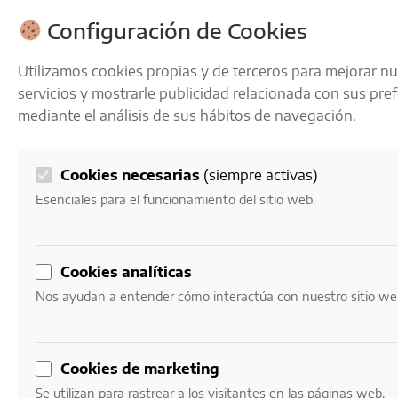
ENVÍOS GRATIS A PARTIR DE 50 € EN 24-72 HORAS
Configuración de Cookies
Utilizamos cookies propias y de terceros para mejorar n
servicios y mostrarle publicidad relacionada con sus pre
mediante el análisis de sus hábitos de navegación.
Cookies necesarias
(siempre activas)
0
Mi cuenta
0,00
€
Esenciales para el funcionamiento del sitio web.
Inicio
/ Productos etiquetados “vino vegano”
Cookies analíticas
vino vegano
Nos ayudan a entender cómo interactúa con nuestro sitio we
Mostrando el único resultado
Cookies de marketing
Se utilizan para rastrear a los visitantes en las páginas web.