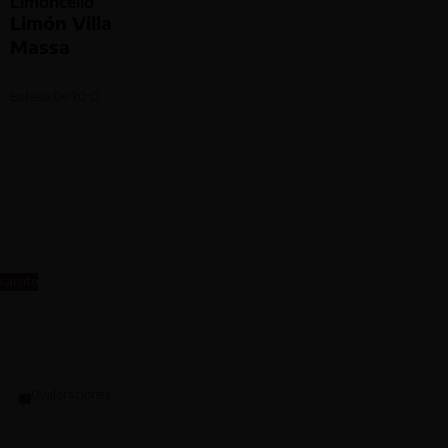
Limoncello
Limón Villa
Massa
Botella De
70 Cl
 carrito
0
valoraciones