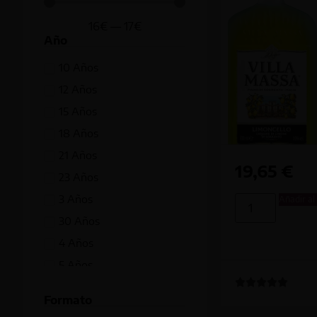
16
€
—
17
€
Año
10 Años
12 Años
15 Años
18 Años
21 Años
19,65
€
23 Años
3 Años
Añadir al
30 Años
4 Años
5 Años
7 Años
Formato
8 Años