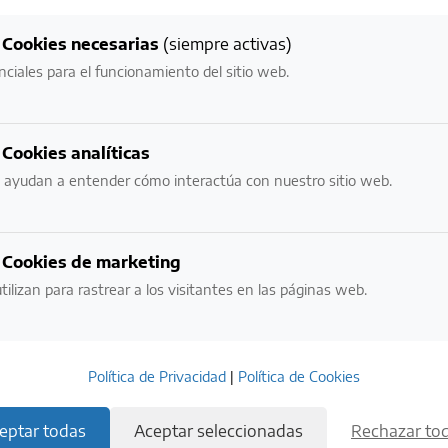
NUESTROS
Cookies necesarias
(siempre activas)
VALORES MÁS IMPORTANTES
nciales para el funcionamiento del sitio web.
NECESITAMOS VERIFICAR TU EDAD:
Cookies analíticas
¿ERES MAYOR DE EDAD?
 ayudan a entender cómo interactúa con nuestro sitio web.
NO
SI
Cookies de marketing
tilizan para rastrear a los visitantes en las páginas web.
POR FAVOR BEBE CON RESPONSABILIDAD.
EVITE EL EXCESO.
Política de Privacidad
|
Política de Cookies
ESTE SITIO USA COOKIES. AL INGRESAR ACEPTO LOS TÉRMINOS DE USO
Y LA POLÍTICA DE PRIVACIDAD.
eptar todas
Aceptar seleccionadas
Rechazar to