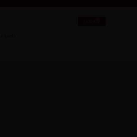
0
0,00
€
Mi cuenta