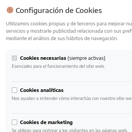
ENVÍOS GRATIS A PARTIR DE 50 € EN 24-72 HORAS
Configuración de Cookies
Utilizamos cookies propias y de terceros para mejorar n
servicios y mostrarle publicidad relacionada con sus pre
mediante el análisis de sus hábitos de navegación.
Cookies necesarias
(siempre activas)
0
Mi cuenta
0,00
€
Esenciales para el funcionamiento del sitio web.
Inicio
/ Marcas / Torres
Cookies analíticas
Torres
Nos ayudan a entender cómo interactúa con nuestro sitio we
Mostrando el único resultado
Cookies de marketing
Se utilizan para rastrear a los visitantes en las páginas web.