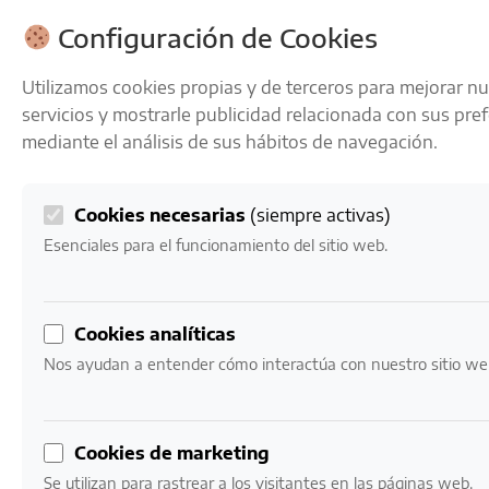
ENVÍOS GRATIS A PARTIR DE 50 € EN 24-72 HORAS
Configuración de Cookies
Utilizamos cookies propias y de terceros para mejorar n
servicios y mostrarle publicidad relacionada con sus pre
mediante el análisis de sus hábitos de navegación.
Cookies necesarias
(siempre activas)
0
Mi cuenta
0,00
€
Esenciales para el funcionamiento del sitio web.
Inicio
/ Vinos Variedad / Trepat
Cookies analíticas
Trepat
Nos ayudan a entender cómo interactúa con nuestro sitio we
No se han encontrado productos que coincidan con
Cookies de marketing
LA RESPONSABILIDAD ES
tu selección.
Se utilizan para rastrear a los visitantes en las páginas web.