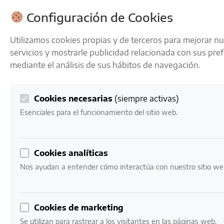
ENVÍOS GRATIS A PARTIR DE 50 € EN 24-72 HORAS
Configuración de Cookies
Utilizamos cookies propias y de terceros para mejorar n
servicios y mostrarle publicidad relacionada con sus pre
mediante el análisis de sus hábitos de navegación.
Cookies necesarias
(siempre activas)
0
Mi cuenta
0,00
€
Esenciales para el funcionamiento del sitio web.
Inicio
/ Productos etiquetados “gewürztraminer”
Cookies analíticas
gewürztraminer
Nos ayudan a entender cómo interactúa con nuestro sitio we
Mostrando los 2 resultados
Cookies de marketing
Se utilizan para rastrear a los visitantes en las páginas web.