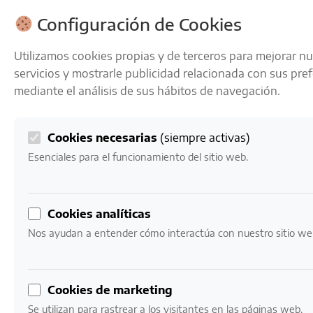
ENVÍOS GRATIS A PARTIR DE 50 € EN 24-72 HORAS
Configuración de Cookies
Utilizamos cookies propias y de terceros para mejorar n
servicios y mostrarle publicidad relacionada con sus pre
mediante el análisis de sus hábitos de navegación.
Cookies necesarias
(siempre activas)
0
Mi cuenta
0,00
€
Esenciales para el funcionamiento del sitio web.
Inicio
/ Productos etiquetados “Tempranillo y Garnacha”
Cookies analíticas
Tempranillo y
Nos ayudan a entender cómo interactúa con nuestro sitio we
Garnacha
Cookies de marketing
Mostrando el único resultado
Se utilizan para rastrear a los visitantes en las páginas web.