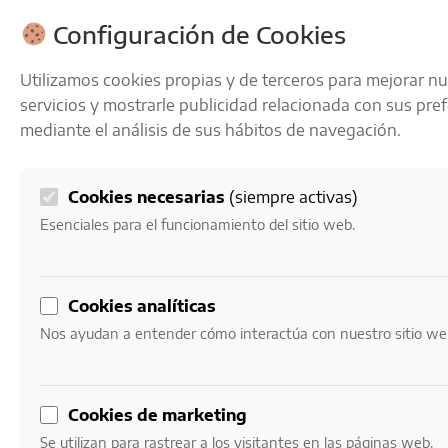
ENVÍOS GRATIS A PARTIR DE 50 € EN 24-72 HORAS
Configuración de Cookies
Utilizamos cookies propias y de terceros para mejorar n
servicios y mostrarle publicidad relacionada con sus pre
mediante el análisis de sus hábitos de navegación.
Cookies necesarias
(siempre activas)
0
Mi cuenta
0,00
€
Esenciales para el funcionamiento del sitio web.
Inicio
/ Productos etiquetados “Tempranillo y Merlot”
Cookies analíticas
Tempranillo y Merlot
Nos ayudan a entender cómo interactúa con nuestro sitio we
Mostrando los 2 resultados
Cookies de marketing
Se utilizan para rastrear a los visitantes en las páginas web.