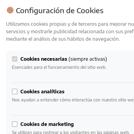
ENVÍOS GRATIS A PARTIR DE 50 € EN 24-72 HORAS
Configuración de Cookies
Utilizamos cookies propias y de terceros para mejorar n
servicios y mostrarle publicidad relacionada con sus pre
mediante el análisis de sus hábitos de navegación.
Cookies necesarias
(siempre activas)
0
Mi cuenta
0,00
€
Esenciales para el funcionamiento del sitio web.
Inicio
/ Vinos Variedad / Albariño
Cookies analíticas
Albariño
Nos ayudan a entender cómo interactúa con nuestro sitio we
Mostrando los 11 resultados
Cookies de marketing
Se utilizan para rastrear a los visitantes en las páginas web.