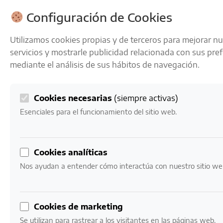
ENVÍOS GRATIS A PARTIR DE 50 € EN 24-72 HORAS
Configuración de Cookies
Utilizamos cookies propias y de terceros para mejorar n
servicios y mostrarle publicidad relacionada con sus pre
mediante el análisis de sus hábitos de navegación.
Cookies necesarias
(siempre activas)
0
Mi cuenta
0,00
€
Esenciales para el funcionamiento del sitio web.
Inicio
/ Productos etiquetados “chardonnay”
Cookies analíticas
chardonnay
Nos ayudan a entender cómo interactúa con nuestro sitio we
Mostrando los 7 resultados
Cookies de marketing
Se utilizan para rastrear a los visitantes en las páginas web.