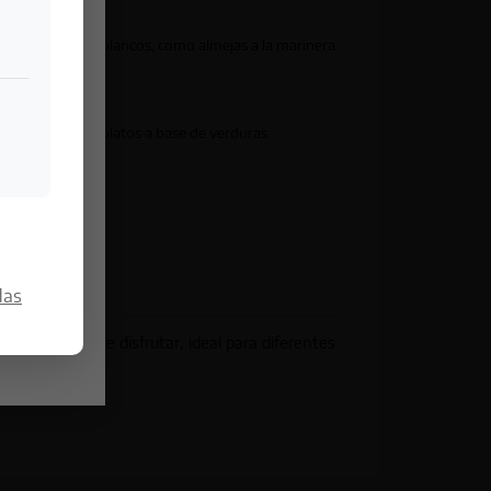
scos y pescados blancos, como almejas a la marinera
as, gazpachos y platos a base de verduras.
das
átil y fácil de disfrutar, ideal para diferentes