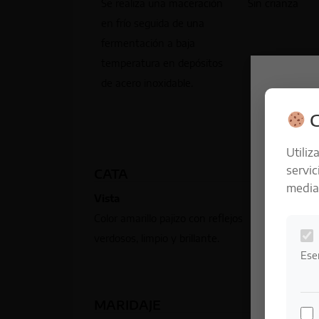
Se realiza una maceración
Sin crianza
en frío seguida de una
fermentación a baja
temperatura en depósitos
de acero inoxidable.
C
Utiliz
servic
CATA
median
Vista
Boca
Color amarillo pajizo con reflejos
Fresco
verdosos, limpio y brillante.
final l
Ese
varied
MARIDAJE