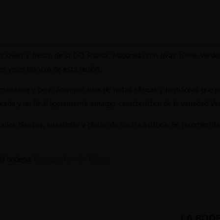
 joven y fresco de la D.O. Rueda, elaborado con uvas 100% Verdejo
os vinos blancos de esta región.
manzana y pera, acompañados de notas cítricas y herbáceas que rec
brada y un final ligeramente amargo, característico de la variedad Ver
ados blancos, ensaladas y platos de cocina asiática. Se recomienda 
 la bodega:
Bodegas Ramón Bilbao
.
LA BOD