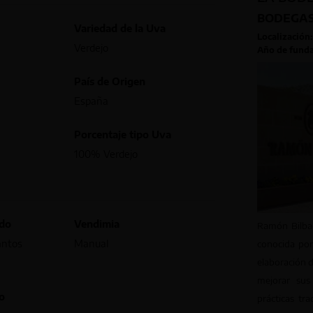
BODEGAS
Variedad de la Uva
Localización:
Verdejo
Año de funda
País de Origen
España
Porcentaje tipo Uva
100% Verdejo
edo
Vendimia
Ramón Bilbao
antos
Manual
conocida por
elaboración 
mejorar sus
o
prácticas tra