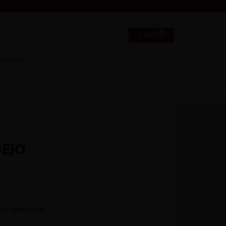
0
0,00
€
Mi cuenta
EJO
ara comparar