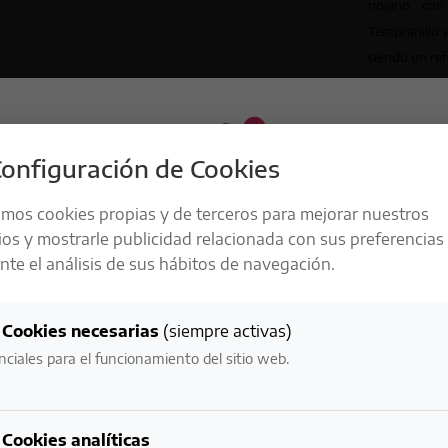
riojano, co
Tempranillo y
siendo un ref
VISITA
onfiguración de Cookies
amos cookies propias y de terceros para mejorar nuestros
ios y mostrarle publicidad relacionada con sus preferencias
te el análisis de sus hábitos de navegación.
LA RESPONSABILIDAD ES UNO DE
Nariz
NUESTROS
 y vibrante, con buena acidez y un
Aromas intensos a frutas blancas
Cookies necesarias
(siempre activas)
igeramente amargo, típico de la
(manzana, pera), notas cítricas y
VALORES MÁS IMPORTANTES
nciales para el funcionamiento del sitio web.
ad Verdejo.
herbáceas como hinojo y hierba fr
NECESITAMOS VERIFICAR TU EDAD:
Cookies analíticas