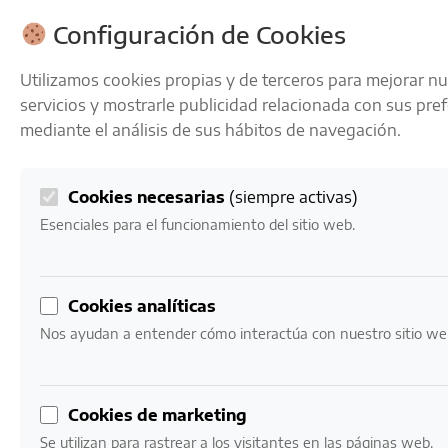
ENVÍOS GRATIS A PARTIR DE 50 € EN 24-72 HORAS
Configuración de Cookies
Utilizamos cookies propias y de terceros para mejorar n
servicios y mostrarle publicidad relacionada con sus pre
mediante el análisis de sus hábitos de navegación.
Cookies necesarias
(siempre activas)
0
Mi cuenta
0,00
€
Esenciales para el funcionamiento del sitio web.
Inicio
/ Tipos de Vino / Espumoso
Cookies analíticas
Espumoso
Nos ayudan a entender cómo interactúa con nuestro sitio we
Vino con burbujas debido a una segunda fermentación.
Incluye Champagne, Cava y Prosecco, y puede ser seco
Cookies de marketing
o dulce.
Se utilizan para rastrear a los visitantes en las páginas web.