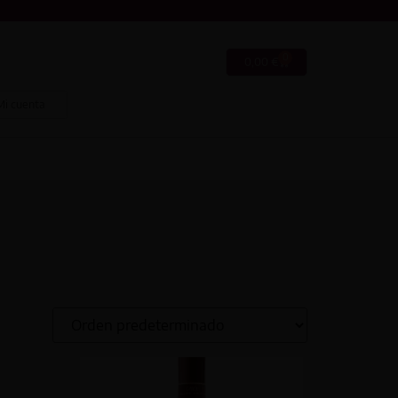
0
0,00
€
Mi cuenta