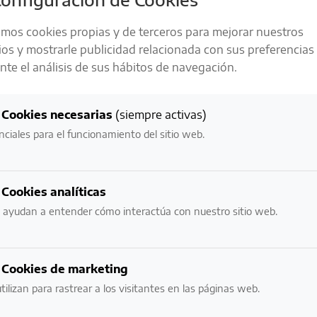
amos cookies propias y de terceros para mejorar nuestros
ios y mostrarle publicidad relacionada con sus preferencias
te el análisis de sus hábitos de navegación.
LA RESPONSABILIDAD ES UNO DE
NUESTROS
Cookies necesarias
(siempre activas)
VALORES MÁS IMPORTANTES
nciales para el funcionamiento del sitio web.
NECESITAMOS VERIFICAR TU EDAD:
Cookies analíticas
 Camps Reserva de la
Torelló 3 Añadas Brut Nat
¿ERES MAYOR DE EDAD?
 ayudan a entender cómo interactúa con nuestro sitio web.
a
29,60
€
Añadir al carrito
o
NO
SI
Cookies de marketing
Add To Compare
Añadir al carrito
tilizan para rastrear a los visitantes en las páginas web.
To Compare