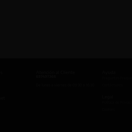
os
Atención al Cliente
Ayuda
697497366
Preguntas Freque
De lunes a viernes de 09:30 a 16:30
Contáctanos
Legal
met
Política de Privac
Cookies