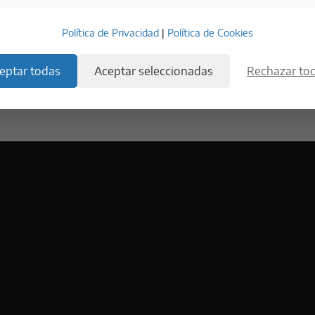
POR FAVOR BEBE CON RESPONSABILIDAD.
EVITE EL EXCESO.
Política de Privacidad
|
Política de Cookies
ESTE SITIO USA COOKIES. AL INGRESAR ACEPTO LOS TÉRMINOS DE USO
Y LA POLÍTICA DE PRIVACIDAD.
eptar todas
Aceptar seleccionadas
Rechazar to
No compartas ni reenvíes este contenido con
quienes no tengan la edad legal para beber.