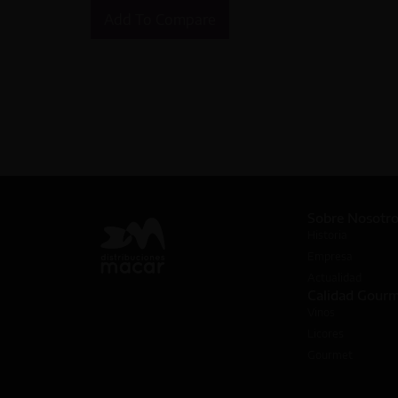
Add To Compare
Sobre Nosotr
Historia
Empresa
Actualidad
Calidad Gour
Vinos
Licores
Gourmet