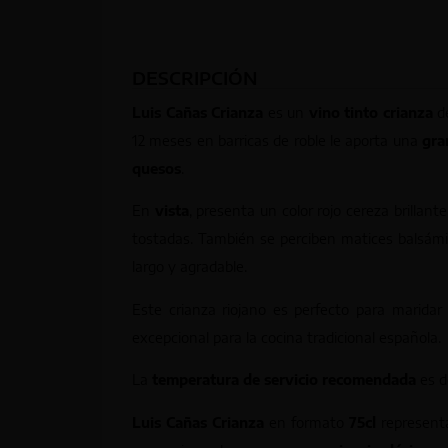
DESCRIPCIÓN
Luis Cañas Crianza
es un
vino tinto crianza
d
12 meses en barricas de roble le aporta una
gra
quesos
.
En
vista
, presenta un color rojo cereza brillant
tostadas. También se perciben matices balsámi
largo y agradable.
Este crianza riojano es perfecto para marida
excepcional para la cocina tradicional española.
La
temperatura de servicio recomendada
es 
Luis Cañas Crianza
en formato
75cl
representa