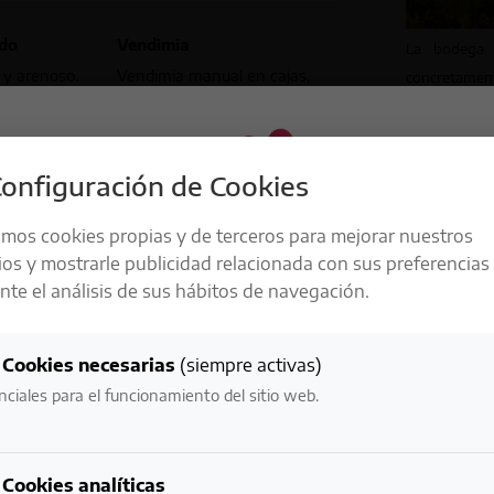
edo
Vendimia
La bodega s
o y arenoso.
Vendimia manual en cajas,
concretament
parte de peq
selección de racimos en
por estar si
viñedo.
escasa fertil
onfiguración de Cookies
o
microclima id
únicas. Co
meses en
amos cookies propias y de terceros para mejorar nuestros
producciones
le francés
ios y mostrarle publicidad relacionada con sus preferencias
calidad. Son
cano (40%).
te el análisis de sus hábitos de navegación.
LA RESPONSABILIDAD ES UNO DE
aproximada
NUESTROS
controlado p
Cookies necesarias
(siempre activas)
convertirse 
VALORES MÁS IMPORTANTES
departamen
nciales para el funcionamiento del sitio web.
ingeniero a
trabajadore
NECESITAMOS VERIFICAR TU EDAD:
característic
Cookies analíticas