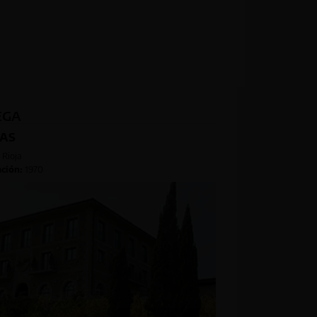
EGA
ÑAS
Rioja
ción:
1970