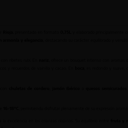
e
Rioja
, presentado en formato
0,75L
y elaborado principalmente 
n armonía y elegancia
, destacando su carácter equilibrado y versát
e con ribetes rubí. En
nariz
, ofrece un bouquet intenso con aromas de
cos y recuerdos de vainilla y cacao. En
boca
, es redondo y suave, c
r con
chuletas de cordero
,
jamón ibérico
o
quesos semicurados
de
16-18°C
, permitiendo disfrutar plenamente de su expresión aromá
 la excelencia en los crianzas riojanos. Su equilibrio entre
fruta y 