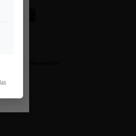
 LA BODEGA
Temperatura servicio
, fresas
16-18 °C
fondo
das
scura.