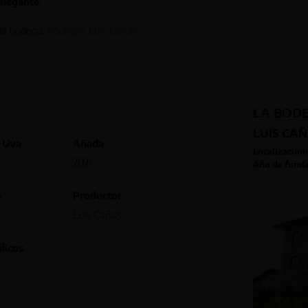
 elegante
.
 la bodega:
Bodegas Luis Cañas
.
LA BOD
LUIS CA
a Uva
Añada
Localización:
2021
Año de funda
n
Productor
Luis Cañas
licos