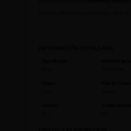
para quienes buscan una
experiencia clásica y
Para más información, visita la página oficial de
INFORMACIÓN DETALLADA
Tipo de vino
Variedad de l
Tinto
Tempranillo
Origen
País de Orige
Rioja
España
Formato
Grados Alcohó
75 cl
14 º
VIÑEDO Y ELABORACIÓN