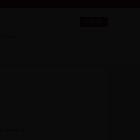
0
0,00
€
Mi cuenta
ara comparar