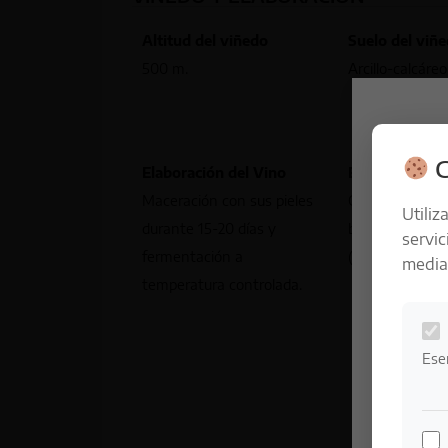
Altitud del viñedo
Suelo del viñ
500 m.
Arcillo-calcáre
C
Elaboración del Vino
Envejecimient
Maceración con sus pieles
Crianza de 12 
Utiliz
durante 15-20 días y
barricas de rob
servic
fermentación a
(60%) y ameri
median
temperatura controlada.
Ese