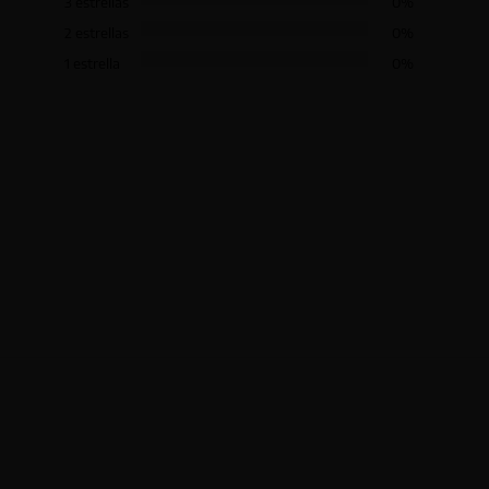
3 estrellas
0%
2 estrellas
0%
1 estrella
0%